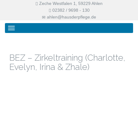
Zeche Westfalen 1, 59229 Ahlen
02382 / 9698 - 130
ahlen@hausderpflege.de
Primary
Skip
Haus der Pflege
Menu
to
content
BEZ – Zirkeltraining (Charlotte,
Evelyn, Irina & Zhale)