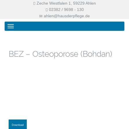
Zeche Westfalen 1, 59229 Ahlen
02382 / 9698 - 130
ahlen@hausderpflege.de
Primary
Skip
Haus der Pflege
Menu
to
content
BEZ – Osteoporose (Bohdan)
Download