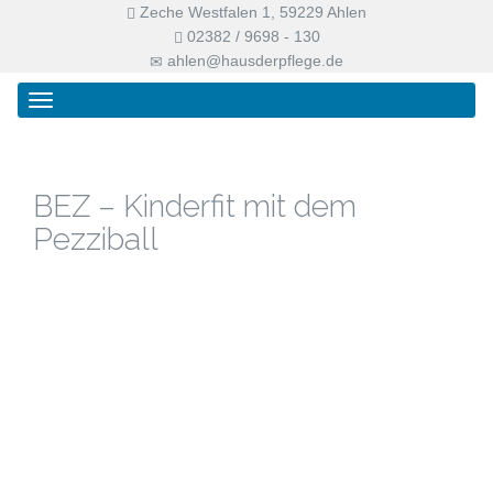
Zeche Westfalen 1, 59229 Ahlen
02382 / 9698 - 130
ahlen@hausderpflege.de
Primary
Skip
Haus der Pflege
Menu
to
content
BEZ – Kinderfit mit dem
Pezziball