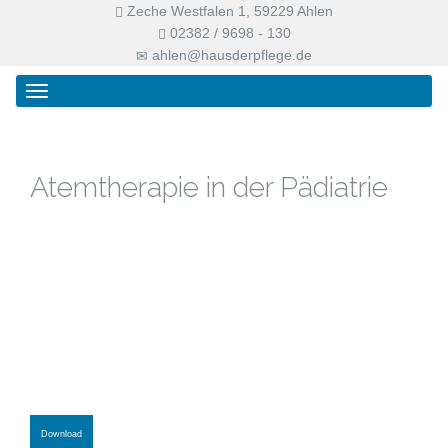
Zeche Westfalen 1, 59229 Ahlen
02382 / 9698 - 130
ahlen@hausderpflege.de
Primary
Skip
Haus der Pflege
Menu
to
content
Atemtherapie in der Pädiatrie
Download