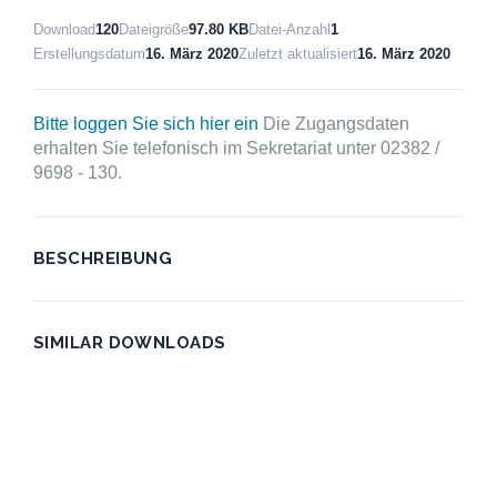
Download
120
Dateigröße
97.80 KB
Datei-Anzahl
1
Erstellungsdatum
16. März 2020
Zuletzt aktualisiert
16. März 2020
Bitte loggen Sie sich hier ein
Die Zugangsdaten
erhalten Sie telefonisch im Sekretariat unter 02382 /
9698 - 130.
BESCHREIBUNG
SIMILAR DOWNLOADS