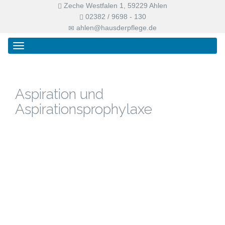
Zeche Westfalen 1, 59229 Ahlen
02382 / 9698 - 130
ahlen@hausderpflege.de
Primary
Skip
Haus der Pflege
Menu
to
content
Aspiration und
Aspirationsprophylaxe