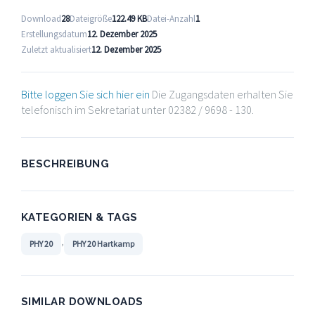
Download
28
Dateigröße
122.49 KB
Datei-Anzahl
1
Erstellungsdatum
12. Dezember 2025
Zuletzt aktualisiert
12. Dezember 2025
Bitte loggen Sie sich hier ein
Die Zugangsdaten erhalten Sie
telefonisch im Sekretariat unter 02382 / 9698 - 130.
BESCHREIBUNG
KATEGORIEN & TAGS
,
PHY 20
PHY 20 Hartkamp
SIMILAR DOWNLOADS