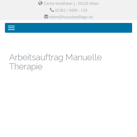
Zeche Westfalen 1, 59229 Ahlen
02382 / 9698 - 130
ahlen@hausderpflege.de
Primary
Skip
Haus der Pflege
to
Menu
content
Arbeitsauftrag Manuelle
Therapie