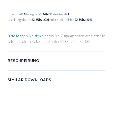
Download
14
Dateigröße
1.44 MB
Datei-Anzahl
1
Erstellungsdatum
22. März 2021
Zuletzt aktualisiert
22. März 2021
Bitte loggen Sie sich hier ein
Die Zugangsdaten erhalten Sie
telefonisch im Sekretariat unter 02382 / 9698 - 130.
BESCHREIBUNG
SIMILAR DOWNLOADS