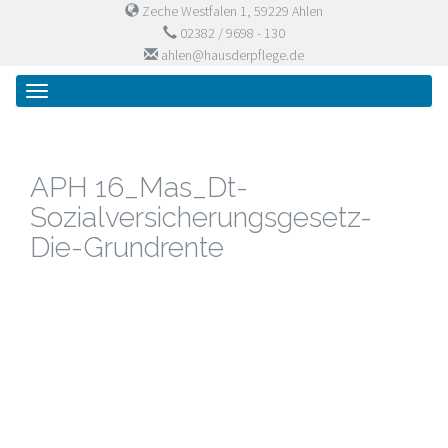
Zeche Westfalen 1, 59229 Ahlen
02382 / 9698 - 130
ahlen@hausderpflege.de
Primary
Skip
Haus der Pflege
to
Menu
content
APH 16_Mas_Dt-
Sozialversicherungsgesetz-
Die-Grundrente