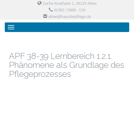
Zeche Westfalen 1, 59229 Ahlen
02382 / 9698 - 130
ahlen@hausderpflege.de
Primary
Skip
Haus der Pflege
to
Menu
content
APF 38-39 Lernbereich 1.2.1.
Phänomene als Grundlage des
Pflegeprozesses