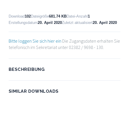
Download
102
Dateigröße
681.74 KB
Datei-Anzahl
1
Erstellungsdatum
20. April 2020
Zuletzt aktualisiert
20. April 2020
Bitte loggen Sie sich hier ein
Die Zugangsdaten erhalten Sie
telefonisch im Sekretariat unter 02382 / 9698 - 130.
BESCHREIBUNG
SIMILAR DOWNLOADS