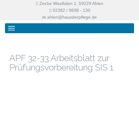
Zeche Westfalen 1, 59229 Ahlen
02382 / 9698 - 130
ahlen@hausderpflege.de
Primary
Skip
Haus der Pflege
Menu
to
content
APF 32-33 Arbeitsblatt zur
Prüfungsvorbereitung SIS 1