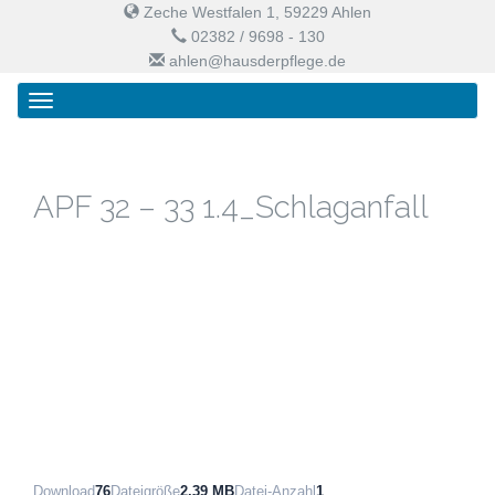
Zeche Westfalen 1, 59229 Ahlen
02382 / 9698 - 130
ahlen@hausderpflege.de
Primary
Skip
Haus der Pflege
Menu
to
content
APF 32 – 33 1.4_Schlaganfall
Download
76
Dateigröße
2.39 MB
Datei-Anzahl
1