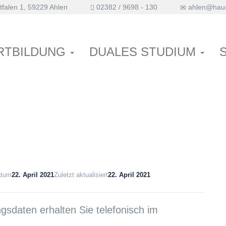
falen 1, 59229 Ahlen
02382 / 9698 - 130
ahlen@haus
htspl
RTBILDUNG
DUALES STUDIUM
atum
22. April 2021
Zuletzt aktualisiert
22. April 2021
sdaten erhalten Sie telefonisch im