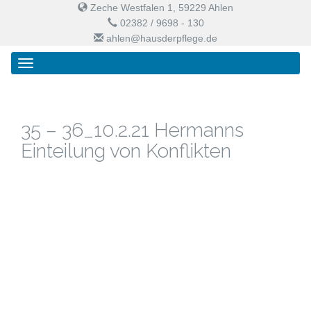
Zeche Westfalen 1, 59229 Ahlen
02382 / 9698 - 130
ahlen@hausderpflege.de
Primary
Skip
Haus der Pflege
Menu
to
content
35 – 36_10.2.21 Hermanns
Einteilung von Konflikten