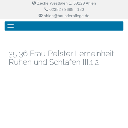
Zeche Westfalen 1, 59229 Ahlen
02382 / 9698 - 130
ahlen@hausderpflege.de
Primary
Skip
Haus der Pflege
Menu
to
content
35 36 Frau Pelster Lerneinheit
Ruhen und Schlafen III.1.2