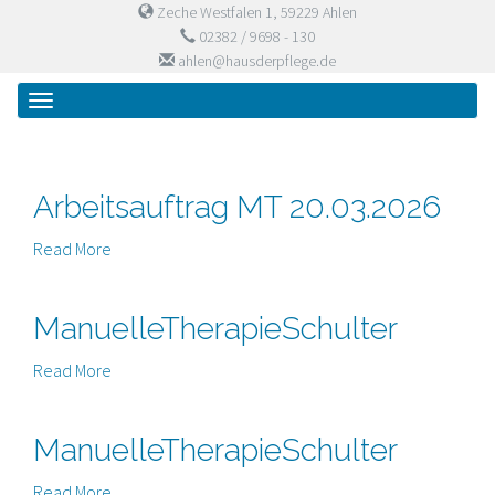
Zeche Westfalen 1, 59229 Ahlen
02382 / 9698 - 130
ahlen@hausderpflege.de
Primary
Skip
Haus der Pflege
to
Menu
content
Arbeitsauftrag MT 20.03.2026
Read More
ManuelleTherapieSchulter
Read More
ManuelleTherapieSchulter
Read More