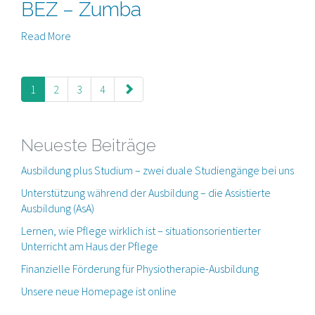
BEZ – Zumba
Read More
paging-
navigation
1
2
3
4
Neueste Beiträge
Ausbildung plus Studium – zwei duale Studiengänge bei uns
Unterstützung während der Ausbildung – die Assistierte
Ausbildung (AsA)
Lernen, wie Pflege wirklich ist – situationsorientierter
Unterricht am Haus der Pflege
Finanzielle Förderung für Physiotherapie-Ausbildung
Unsere neue Homepage ist online