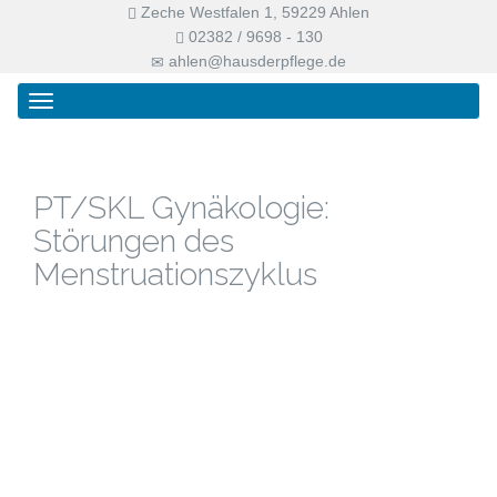
Zeche Westfalen 1, 59229 Ahlen
02382 / 9698 - 130
ahlen@hausderpflege.de
Primary
Skip
Haus der Pflege
Menu
to
content
PT/SKL Gynäkologie:
Störungen des
Menstruationszyklus